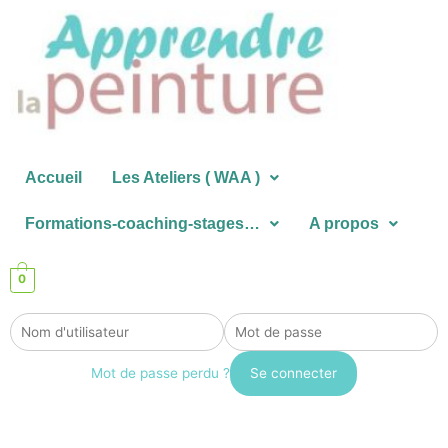
Aller
au
contenu
Accueil
Les Ateliers ( WAA )
Formations-coaching-stages…
A propos
0
Mot de passe perdu ?