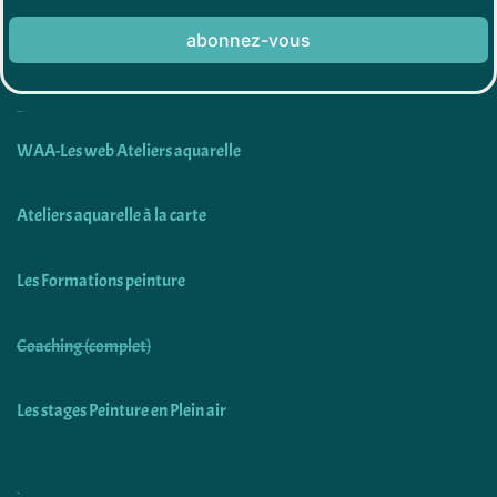
abonnez-vous
Découvrir
WAA-Les web Ateliers aquarelle
Ateliers aquarelle à la carte
Les Formations peinture
Coaching (complet)
Les stages Peinture en Plein air
Utiliser