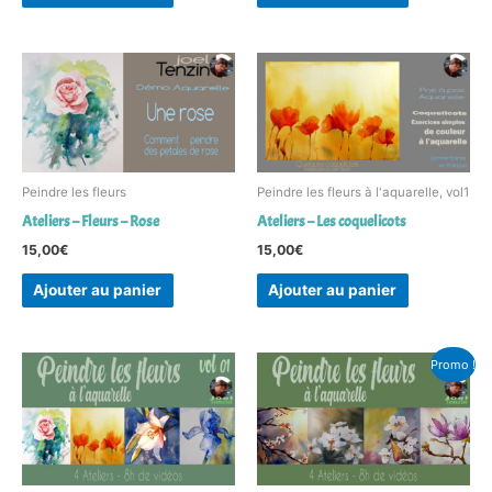
Peindre les fleurs
Peindre les fleurs à l'aquarelle, vol1
Ateliers – Fleurs – Rose
Ateliers – Les coquelicots
15,00
€
15,00
€
Ajouter au panier
Ajouter au panier
Le
Le
Promo !
prix
prix
initial
actuel
était :
est :
27,00€.
22,00€.