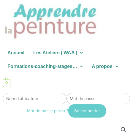
Aller
au
contenu
Accueil
Les Ateliers ( WAA )
Formations-coaching-stages…
A propos
0
Mot de passe perdu ?
quantité
de