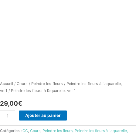
Peindre
les
fleurs
à
l'aquarelle,
vol
1
Accueil
/
Cours
/
Peindre les fleurs
/
Peindre les fleurs à l'aquarelle,
vol1
/ Peindre les fleurs à l’aquarelle, vol 1
29,00
€
Ajouter au panier
Catégories :
CC
,
Cours
,
Peindre les fleurs
,
Peindre les fleurs à l'aquarelle,