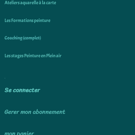
Ateliers aquarelle à la carte
Les Formations peinture
Coaching (complet)
Les stages Peinture en Plein air
Utiliser
Se connecter
Gerer mon abonnement
mon panier