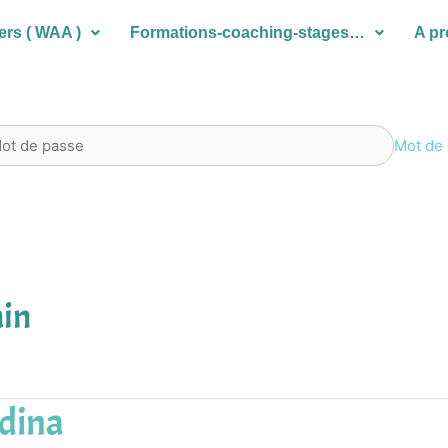
ers ( WAA )
Formations-coaching-stages…
A p
Mot de 
ain
dina