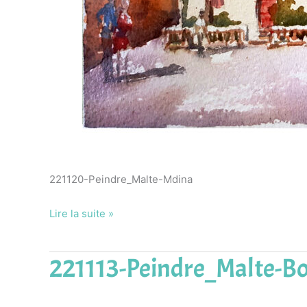
221120-Peindre_Malte-Mdina
Lire la suite »
221113-Peindre_Malte-B
221113-
Peindre_Malte-
Bormla