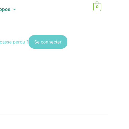
0
ropos
passe perdu ?