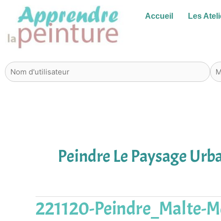
Aller
Accueil
Les Ateli
au
contenu
Peindre Le Paysage Urb
221120-Peindre_Malte-M
221120-
Peindre_Malte-