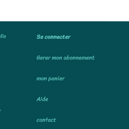
Utiliser
Se connecter
lle
Gerer mon abonnement
mon panier
Aide
r
contact