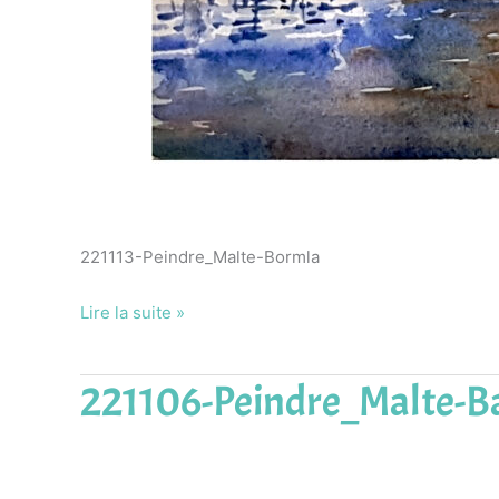
221113-Peindre_Malte-Bormla
Lire la suite »
221106-Peindre_Malte-B
221106-
Peindre_Malte-
Bastion_St_Jean