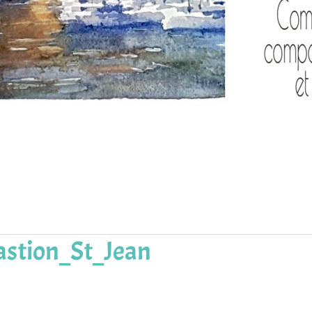
astion_St_Jean