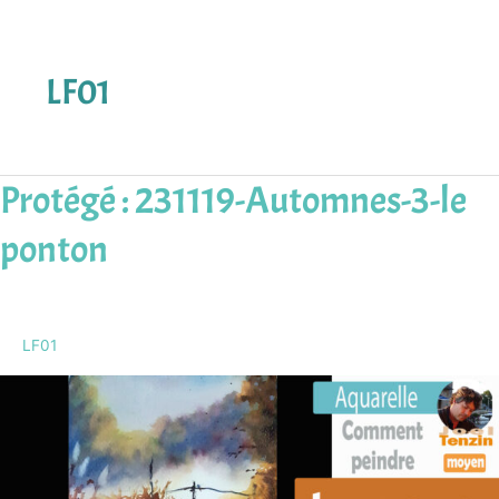
LF01
Protégé : 231119-Automnes-3-le
Protégé :
231119-
ponton
Automnes-
3-
le
ponton
LF01