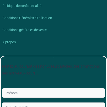
Politique de confidentialité
Conditions Générales d’Utilisation
Conditions générales de vente
A propos
Newsletter
Restez au courant des nonuveaux articles, des promotions,
des nouveaux cours…