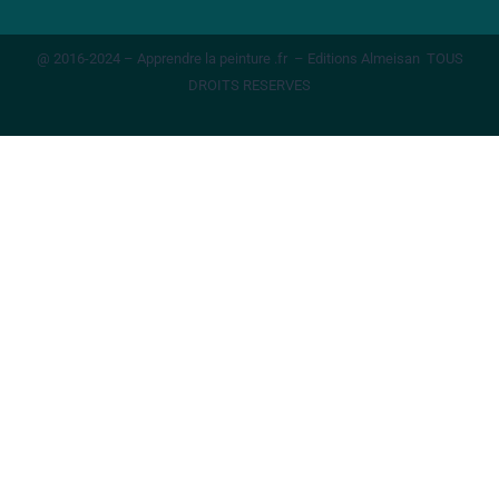
@ 2016-2024 – Apprendre la peinture .fr – Editions Almeisan TOUS
DROITS RESERVES