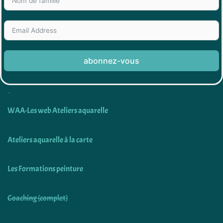
abonnez-vous
Découvrir
WAA-Les web Ateliers aquarelle
Ateliers aquarelle à la carte
Les Formations peinture
Coaching (complet)