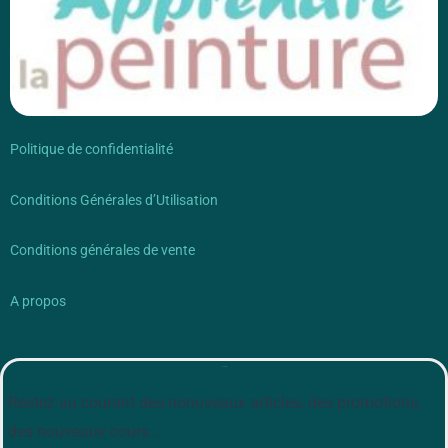
Politique de confidentialité
Conditions Générales d’Utilisation
Conditions générales de vente
A propos
Newsletter
Restez au courant des nonuveaux articles, des promotions,
des nouveaux cours…