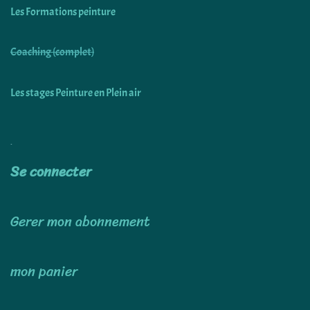
Les Formations peinture
Coaching (complet)
Les stages Peinture en Plein air
Utiliser
Se connecter
Gerer mon abonnement
mon panier