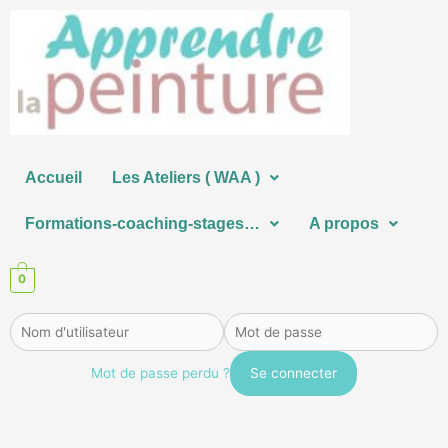
Aller
au
contenu
Accueil
Les Ateliers ( WAA )
Formations-coaching-stages…
A propos
0
Mot de passe perdu ?