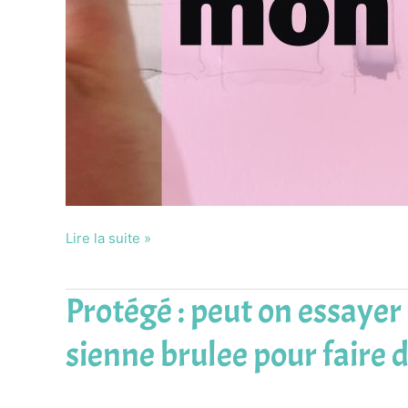
Lire la suite »
Protégé : peut on essayer
Protégé :
peut
sienne brulee pour faire d
on
essayer
d’autres