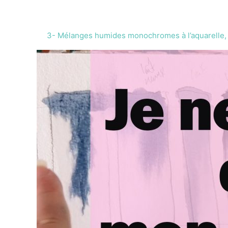
ses
coups
3- Mélanges humides monochromes à l’aquarelle
de
pinceau