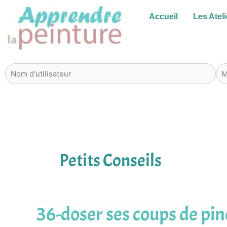
Aller
Accueil
Les Ateli
au
contenu
Petits Conseils
36-doser ses coups de pi
36-
doser