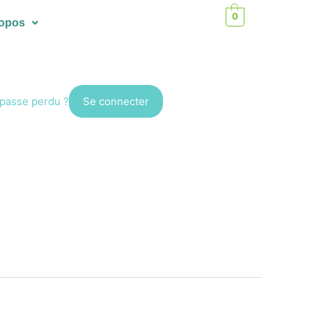
0
ropos
passe perdu ?