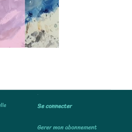
Utiliser
Se connecter
lle
Gerer mon abonnement