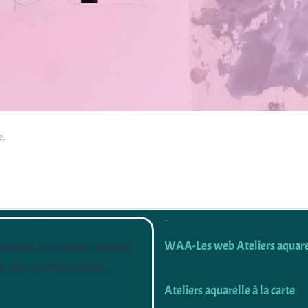
e.
Découvrir
Newsletter
WAA-Les web Ateliers aquare
ant des nonuveaux articles,
s, des nouveaux cours…
Ateliers aquarelle à la carte