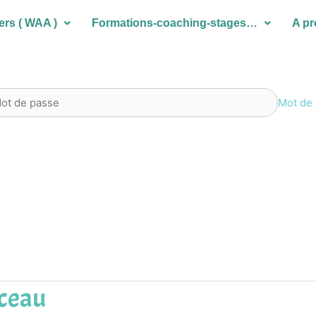
ers ( WAA )
Formations-coaching-stages…
A p
Mot de 
nceau