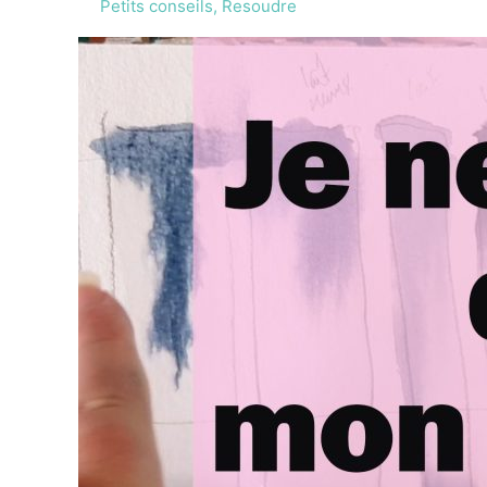
Petits conseils
,
Resoudre
coups
de
pinceau