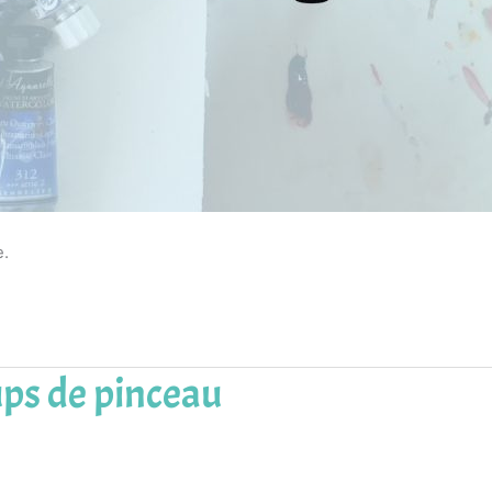
e.
ups de pinceau