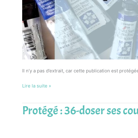
Il n’y a pas d’extrait, car cette publication est protégé
Lire la suite »
Protégé : 36-doser ses co
Protégé :
36-
doser
ses