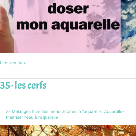
Lire la suite »
35- les cerfs
35-
les
cerfs
3- Mélanges humides monochromes à l’aquarelle
,
Aquarelle-
maitriser l'eau à l'aquarelle