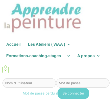
Aller
au
contenu
Accueil
Les Ateliers ( WAA )
Formations-coaching-stages…
A propos
0
Mot de passe perdu ?