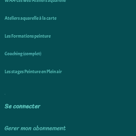
WAA-Les web Ateliers aquarelle
Ateliers aquarelle à la carte
Les Formations peinture
Coaching (complet)
Les stages Peinture en Plein air
Utiliser
Se connecter
Gerer mon abonnement