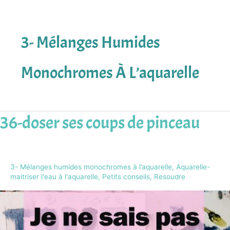
3- Mélanges Humides
Monochromes À L’aquarelle
36-doser ses coups de pinceau
36-
doser
ses
coups
3- Mélanges humides monochromes à l’aquarelle
,
Aquarelle-
de
maitriser l'eau à l'aquarelle
,
Petits conseils
,
Resoudre
pinceau