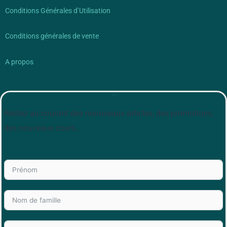
Conditions Générales d’Utilisation
Conditions générales de vente
A propos
Newsletter
Restez au courant des nonuveaux articles, des promotions,
des nouveaux cours…