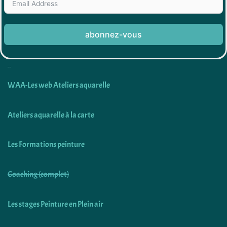
abonnez-vous
Découvrir
WAA-Les web Ateliers aquarelle
Ateliers aquarelle à la carte
Les Formations peinture
Coaching (complet)
Les stages Peinture en Plein air