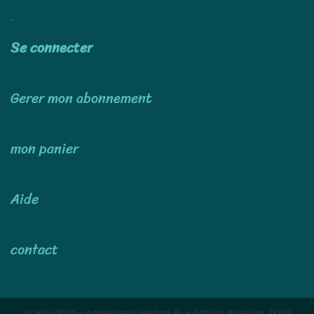
Utiliser
Se connecter
Gerer mon abonnement
mon panier
Aide
contact
@ 2016-2024 – Apprendre la peinture .fr – Editions Almeisan TOUS