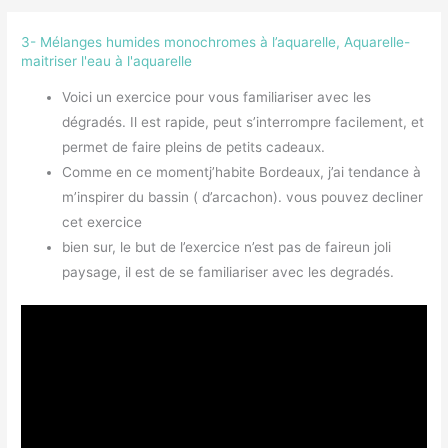
3- Mélanges humides monochromes à l’aquarelle
,
Aquarelle-
maitriser l'eau à l'aquarelle
Voici un exercice pour vous familiariser avec les
dégradés. Il est rapide, peut s’interrompre facilement, et
permet de faire pleins de petits cadeaux.
Comme en ce momentj’habite Bordeaux, j’ai tendance à
m’inspirer du bassin ( d’arcachon). vous pouvez decliner
cet exercice
bien sur, le but de l’exercice n’est pas de faireun joli
paysage, il est de se familiariser avec les degradés.