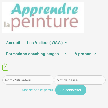
Aller
au
contenu
Accueil
Les Ateliers ( WAA )
Formations-coaching-stages…
A propos
0
Mot de passe perdu ?