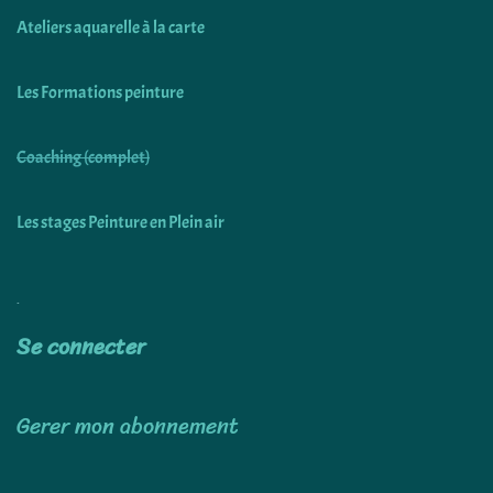
Ateliers aquarelle à la carte
Les Formations peinture
Coaching (complet)
Les stages Peinture en Plein air
Utiliser
Se connecter
Gerer mon abonnement