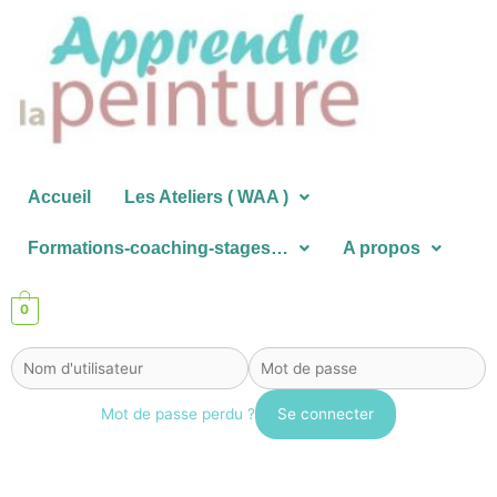
Aller
au
contenu
Accueil
Les Ateliers ( WAA )
Formations-coaching-stages…
A propos
0
Mot de passe perdu ?